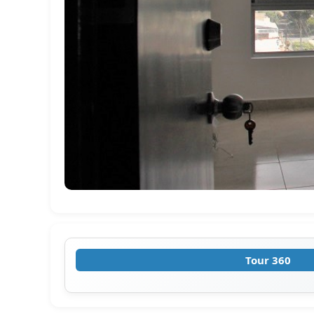
Tour 360
‹