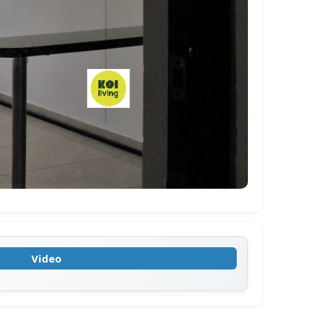
Video
›