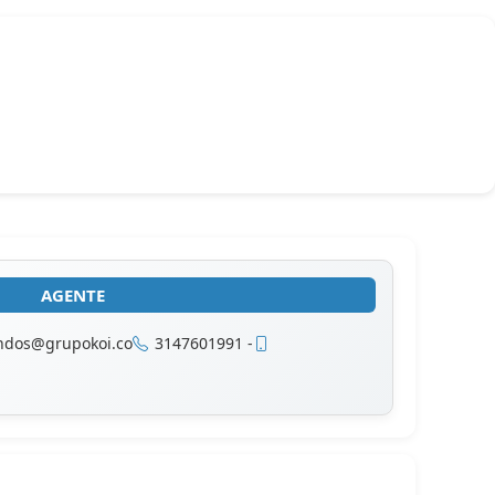
AGENTE
endos@grupokoi.co
3147601991 -