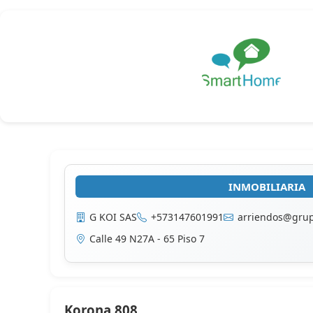
INMOBILIARIA
G KOI SAS
+573147601991
arriendos@grup
Calle 49 N27A - 65 Piso 7
Korona 808