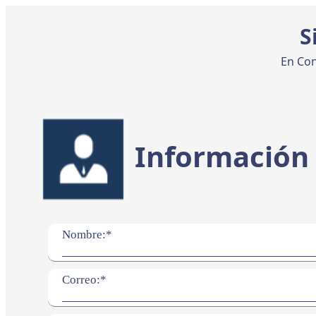
S
En Con
Información 
Nombre:*
Correo:*